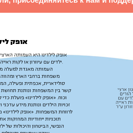
ли, присоединяйтесь к нам и подде
אופק ליל
אופק לילדינו היא העמותה הארצי
4,000 ילדים עם עיוורון או לקות ראייה.
העמותה מאגדת למעלה מ-1,000
משפחות ברחבי הארץ ומהווה 
סולידארית, אכפתית ופעילה, המ
קשר בין המשפחות ונותנת תחושת ש
וכוח. «אופק לילדינו» פועלת כדי ל
זכויות הילדים ונותנת מידע עדכני ו
לרווחת המשפחות. «אופק לילדינו» 
תוכניות ייחודיות המחזקות את
הנפשי, הביטחון והיכולות של ילדי