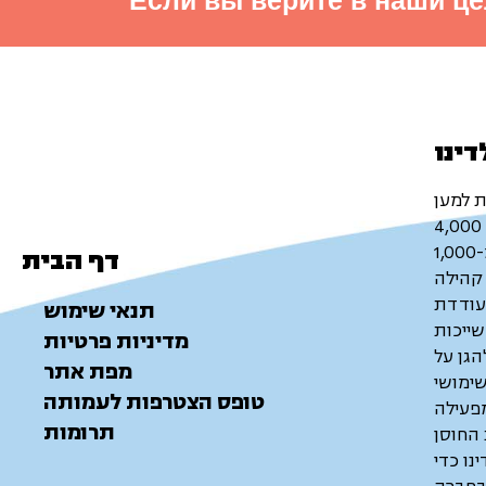
Если вы верите в наши це
דינו
ת למען
דף הבית
קהילה
עודדת
תנאי שימוש
ייכות
מדיניות פרטיות
הגן על
מפת אתר
שימושי
טופס הצטרפות לעמותה
מפעילה
תרומות
 החוסן
נו כדי