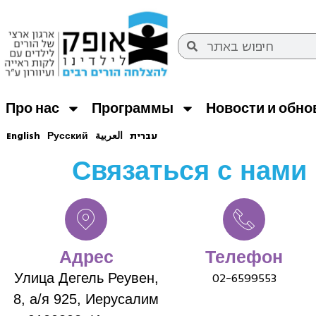
Про нас
Программы
Новости и обн
עברית
العربية
Русский
English
Связаться с нами
Адрес
Телефон
02-6599553
Улица Дегель Реувен,
8, а/я 925, Иерусалим