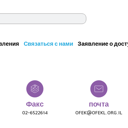
овления
Связаться с нами
Заявление о дост
Факс
почта
02-6522614
OFEK@OFEKL.ORG.IL